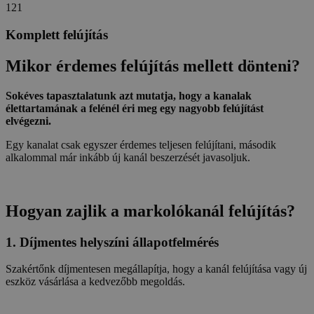
1
21
Komplett felújítás
Mikor érdemes felújítás mellett dönteni?
Sokéves tapasztalatunk azt mutatja, hogy a kanalak
élettartamának a felénél éri meg egy nagyobb felújítást
elvégezni.
Egy kanalat csak egyszer érdemes teljesen felújítani, második
alkalommal már inkább új kanál beszerzését javasoljuk.
Hogyan zajlik a markolókanál felújítás?
1. Díjmentes helyszíni állapotfelmérés
Szakértőnk díjmentesen megállapítja, hogy a kanál felújítása vagy új
eszköz vásárlása a kedvezőbb megoldás.