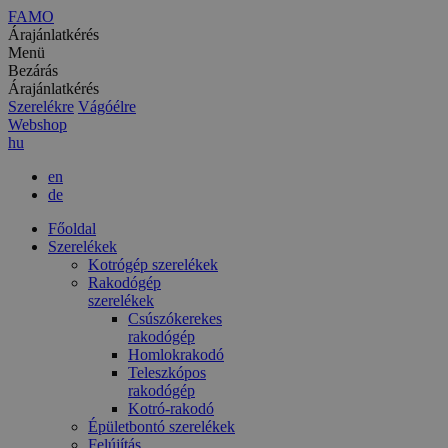
FAMO
Árajánlatkérés
Menü
Bezárás
Árajánlatkérés
Szerelékre
Vágóélre
Webshop
hu
en
de
Főoldal
Szerelékek
Kotrógép szerelékek
Rakodógép
szerelékek
Csúszókerekes
rakodógép
Homlokrakodó
Teleszkópos
rakodógép
Kotró-rakodó
Épületbontó szerelékek
Felújítás