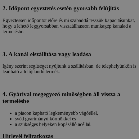
2. Időpont-egyeztetés esetén gyorsabb felújítás
Egyeztessen időpontot előre és mi szabaddá tesszük kapacitásunkat,
hogy a lehető leggyorsabban visszaállhasson munkagép kanalad a
termelésbe.
3. A kanál elszállítása vagy leadása
Igény szerint segítséget nyújtunk a szállításban, de telephelyünkön is
leadható a felújítandó termék.
4. Gyárival megegyező minőségben áll vissza a
termelésbe
a piacon kapható legkeményebb vágóéllel,
svéd gyártmányú körmökkel és
a szükséges helyeken kopásálló acéllal.
Hírlevél feliratkozás