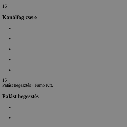
1
6
Kanálfog csere
1
5
Palást hegesztés - Famo Kft.
Palást hegesztés