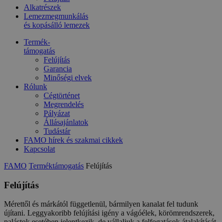
Alkatrészek
Lemezmegmunkálás
és kopásálló lemezek
Termék-
támogatás
Felújítás
Garancia
Minőségi elvek
Rólunk
Cégtörténet
Megrendelés
Pályázat
Állásajánlatok
Tudástár
FAMO hírek és szakmai cikkek
Kapcsolat
FAMO
Terméktámogatás
Felújítás
Felújítás
Mérettől és márkától függetlenül, bármilyen kanalat fel tudunk
újítani. Leggyakoribb felújítási igény a vágóélek, körömrendszerek,
palástok esetében jelentkezik, de vállaljuk a felfogatások átalakítását