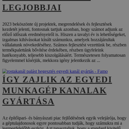
LEGJOBBJAI
2023 beköszönte új projektek, megrendelések és fejlesztések
kezdetét jelenti, fontosnak tartjuk azonban, hogy számot adjunk az
előző időszak eredményeiről is. Hiszen a tavalyi év is lehetőségeket,
izgalmas kihívásokat kínált számunkra, amelyek hozzájárultak
vállalatunk növekedéséhez. Számos fejlesztést vezettünk be, részben
termékpalettánk bővítése érdekében, részben ügyfeleink
hatékonyabb, teljesebb kiszolgálásáért. Természetesen folyamatosan
figyelemmel kísérjük, mekkora igény jelentkezik az ...
ÍGY ZAJLIK AZ EGYEDI
MUNKAGÉP KANALAK
GYÁRTÁSA
Az építőipari- és bányászati piac fejlődésének egyik velejárója, hogy
a géptulajdonosok egyre pontosabban tudják, hogy számukra mi a
legmegfelelőbb eszköz. Azt tapasztaljuk, hogy a standard kivitelű