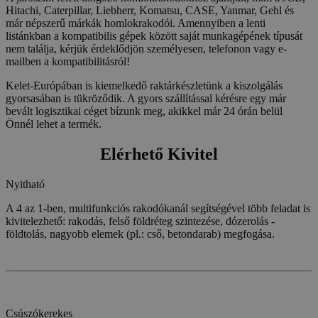
Hitachi, Caterpillar, Liebherr, Komatsu, CASE, Yanmar, Gehl és
már népszerű márkák homlokrakodói. Amennyiben a lenti
listánkban a kompatibilis gépek között saját munkagépének típusát
nem találja, kérjük érdeklődjön személyesen, telefonon vagy e-
mailben a kompatibilitásról!
Kelet-Európában is kiemelkedő raktárkészletünk a kiszolgálás
gyorsasában is tükröződik. A gyors szállítással kérésre egy már
bevált logisztikai céget bízunk meg, akikkel már 24 órán belül
Önnél lehet a termék.
Elérhető Kivitel
Nyitható
A 4 az 1-ben, multifunkciós rakodókanál segítségével több feladat is
kivitelezhető: rakodás, felső földréteg szintezése, dózerolás -
földtolás, nagyobb elemek (pl.: cső, betondarab) megfogása.
Csúszókerekes