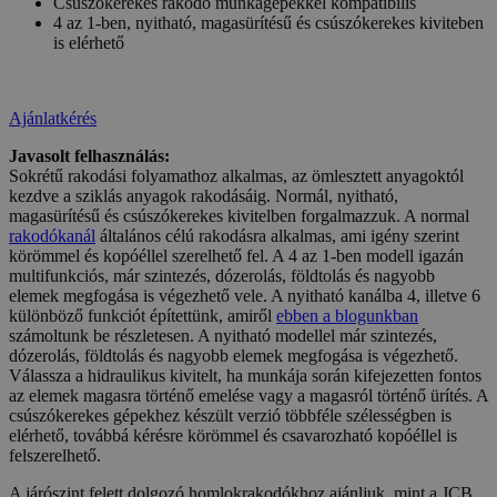
Csúszókerekes rakodó munkagépekkel kompatibilis
4 az 1-ben, nyitható, magasürítésű és csúszókerekes kiviteben
is elérhető
Ajánlatkérés
Javasolt felhasználás:
Sokrétű rakodási folyamathoz alkalmas, az ömlesztett anyagoktól
kezdve a sziklás anyagok rakodásáig. Normál, nyitható,
magasürítésű és csúszókerekes kivitelben forgalmazzuk. A normal
rakodókanál
általános célú rakodásra alkalmas, ami igény szerint
körömmel és kopóéllel szerelhető fel.
A 4 az 1-ben modell igazán
multifunkciós, már szintezés, dózerolás, földtolás és nagyobb
elemek megfogása is végezhető vele. A nyitható kanálba 4, illetve 6
különböző funkciót építettünk, amiről
ebben a blogunkban
számoltunk be részletesen.
A nyitható modellel már szintezés,
dózerolás, földtolás és nagyobb elemek megfogása is végezhető.
Válassza a hidraulikus kivitelt, ha munkája során kifejezetten fontos
az elemek magasra történő emelése vagy a magasról történő ürítés. A
csúszókerekes gépekhez készült verzió többféle szélességben is
elérhető, továbbá kérésre körömmel és csavarozható kopóéllel is
felszerelhető.
A járószint felett dolgozó homlokrakodókhoz ajánljuk, mint a JCB,