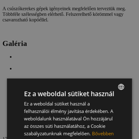
A csúszókerekes gépek igényeinek megfelelően terveztük meg.
Többféle szélességben elérhető. Felszerelhető körömmel vagy
csavarozható kopóéllel.
Galéria
Ez a weboldal sütiket használ
Ez a weboldal sütiket használ a
HUNGARIAN
felhasználói élmény javítása érdekében. A
ENGLISH
weboldalunk használatával Ön hozzájárul
GERMAN
az összes süti használatához, a Cookie
szabályzatunknak megfelelően.
Bővebben
1
7