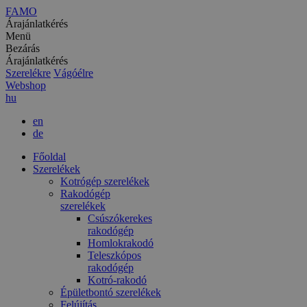
FAMO
Árajánlatkérés
Menü
Bezárás
Árajánlatkérés
Szerelékre
Vágóélre
Webshop
hu
en
de
Főoldal
Szerelékek
Kotrógép szerelékek
Rakodógép
szerelékek
Csúszókerekes
rakodógép
Homlokrakodó
Teleszkópos
rakodógép
Kotró-rakodó
Épületbontó szerelékek
Felújítás