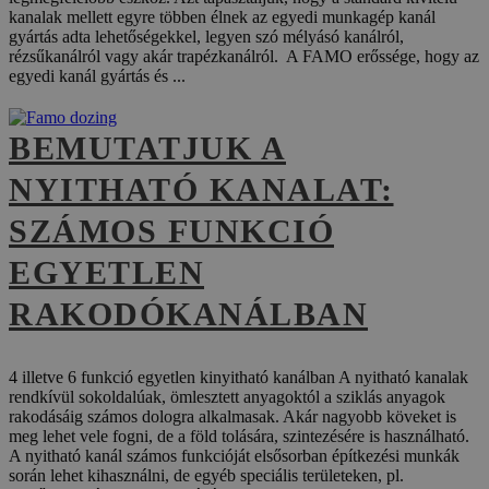
kanalak mellett egyre többen élnek az egyedi munkagép kanál
gyártás adta lehetőségekkel, legyen szó mélyásó kanálról,
rézsűkanálról vagy akár trapézkanálról. A FAMO erőssége, hogy az
egyedi kanál gyártás és ...
BEMUTATJUK A
NYITHATÓ KANALAT:
SZÁMOS FUNKCIÓ
EGYETLEN
RAKODÓKANÁLBAN
4 illetve 6 funkció egyetlen kinyitható kanálban A nyitható kanalak
rendkívül sokoldalúak, ömlesztett anyagoktól a sziklás anyagok
rakodásáig számos dologra alkalmasak. Akár nagyobb köveket is
meg lehet vele fogni, de a föld tolására, szintezésére is használható.
A nyitható kanál számos funkcióját elsősorban építkezési munkák
során lehet kihasználni, de egyéb speciális területeken, pl.