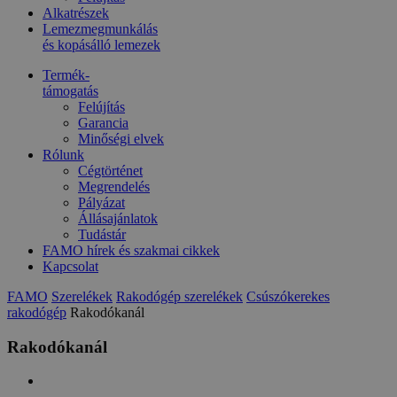
Alkatrészek
Lemezmegmunkálás
és kopásálló lemezek
Termék-
támogatás
Felújítás
Garancia
Minőségi elvek
Rólunk
Cégtörténet
Megrendelés
Pályázat
Állásajánlatok
Tudástár
FAMO hírek és szakmai cikkek
Kapcsolat
FAMO
Szerelékek
Rakodógép szerelékek
Csúszókerekes
rakodógép
Rakodókanál
Rakodókanál