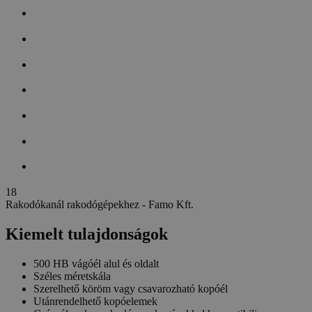
1
8
Rakodókanál rakodógépekhez - Famo Kft.
Kiemelt tulajdonságok
500 HB vágóél alul és oldalt
Széles méretskála
Szerelhető köröm vagy csavarozható kopóél
Utánrendelhető kopóelemek