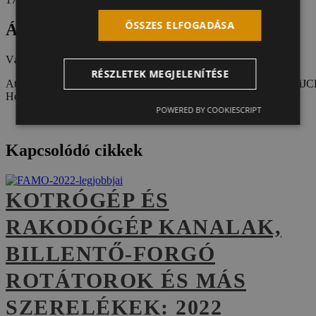
ÖSSZES ELFOGADÁSA
Árajánlatkérés
Válassza ki munkagépét:
RÉSZLETEK MEGJELENÍTÉSE
Atlas
Bobcat
Case
Caterpillar
Doosan
Gehl
Hidromek
Hitachi
Hyundai
JC
Holland
Takeuchi
Terex
Volvo
Yanmar
Minden más munkagép
POWERED BY COOKIESCRIPT
Kapcsolódó cikkek
KOTRÓGÉP ÉS
RAKODÓGÉP KANALAK,
BILLENTŐ-FORGÓ
ROTÁTOROK ÉS MÁS
SZERELÉKEK: 2022