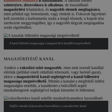
különböző feladatra
is használható
. A rakodás mellett
szintezésre, dózerolásra is alkalmas
, de használható
magasűrítési
feladatokra, és
nagyobb elemek megfogására
,
mint például egy betondarab, vagy rönkök is. Fokozott figyelmet
kell szentelni a karbantartás során a lengő résznek; a kopott rész
szerkezete meggyengülhet, így a nagyobb tárgyak megragadása
során elgörbülhet.
A kanál billentési magassága a magasürítésű kanállal megnövelhető
MAGASÜRÍTÉSŰ KANÁL
Amikor a
rakodási szint magasabb
, mint amit normál kanállal
elérünk (például emelt oldalfalú teherautó, vagy beöntő garat),
akkor a
magasürítésű kanál segítségével a kanál billentési
magassága megnövelhető
. Miután a kanalat a megfelelő ürítési
magasságba emeltük, a kanáltestet a bölcsőből segéd
munkahengerek segítségével tudjuk kiemelni és billenteni.
Sokféle rakodási folyamathoz használható a csúszókerekes kanál