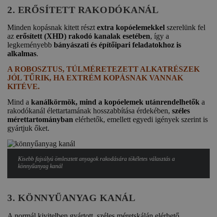
2. ERŐSÍTETT RAKODÓKANÁL
Minden kopásnak kitett részt
extra kopóelemekkel
szerelünk fel
az
erősített (XHD) rakodó kanalak esetében
, így a
legkeményebb
bányászati és építőipari feladatokhoz is
alkalmas
.
A ROBOSZTUS, TÚLMÉRETEZETT ALKATRÉSZEK
JÓL TŰRIK, HA EXTRÉM KOPÁSNAK VANNAK
KITÉVE.
Mind a
kanálkörmök, mind a kopóelemek utánrendelhetők
a
rakodókanál élettartamának hosszabbítása érdekében,
széles
mérettartományban
elérhetők, emellett egyedi igények szerint is
gyártjuk őket.
Kisebb fajsúlyú ömlesztett anyagok rakodására tökéletes választás a
könnyűanyag kanál
3. KÖNNYŰANYAG KANÁL
A normál kivitelben gyártott, széles méretskálán elérhető