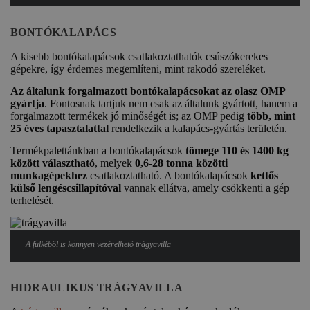
BONTÓKALAPÁCS
A kisebb bontókalapácsok csatlakoztathatók csúszókerekes
gépekre, így érdemes megemlíteni, mint rakodó szereléket.
Az általunk forgalmazott bontókalapácsokat az olasz OMP
gyártja
. Fontosnak tartjuk nem csak az általunk gyártott, hanem a
forgalmazott termékek jó minőségét is; az OMP pedig
több, mint
25 éves tapasztalattal
rendelkezik a kalapács-gyártás területén.
Termékpalettánkban a bontókalapácsok
tömege 110 és 1400 kg
között választható
, melyek
0,6-28 tonna közötti
munkagépekhez
csatlakoztatható. A bontókalapácsok
kettős
külső lengéscsillapítóval
vannak ellátva, amely csökkenti a gép
terhelését.
A fülkéből is könnyen vezérelhető trágyavilla
HIDRAULIKUS TRÁGYAVILLA