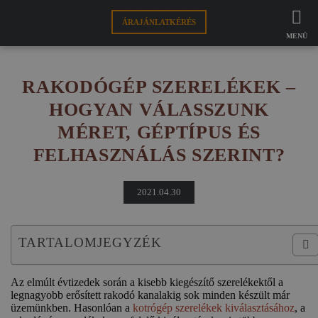
FAMO
HÍREK
RAKODÓGÉP SZERELÉKEK - HOGYAN
ÁRAJÁNLATKÉRÉS
VÁLASSZUNK MÉRET, GÉPTÍPUS ÉS FELHASZNÁLÁS SZERINT?
MENÜ
SZERELÉKRE
RAKODÓGÉP SZERELÉKEK –
VÁGÓÉLRE
HOGYAN VÁLASSZUNK
MÉRET, GÉPTÍPUS ÉS
WEBSHOP
FELHASZNÁLÁS SZERINT?
HU
2021.04.30
TARTALOMJEGYZÉK
Az elmúlt évtizedek során a kisebb kiegészítő szerelékektől a
legnagyobb erősített rakodó kanalakig sok minden készült már
üzemünkben. Hasonlóan a
kotrógép szerelékek kiválasztásához
, a