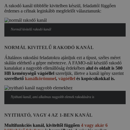
A rakodó kanál többféle kivitelben készül, feladattól függően
érdemes a célnak leginkább megfelelőt választanunk:
Normál kivitelű rakodó kanál
NORMÁL KIVITELŰ RAKODÓ KANÁL
Általános rakodási feladatokra ajánljuk ezt a típust, széles méret
skálán elérhető a gépre méretezve. A FAMO-nál készülő rakodó
kanalakat a nagyobb ellenállóság érdekében
alul és oldalt is 500
HB keménységű vágóéllel
szereljük, illetve a kanál igény szerint
szerelhető
kanálkörömmel
,
vágóéllel
és kopócsíkokkal is.
Nyitható kanál, ami alkalmas nagyobb elemek rakodására is
NYITHATÓ, VAGY 4 AZ 1-BEN KANÁL
Multifunkciós kanál, kiviteltől függően
4 vagy akár 6