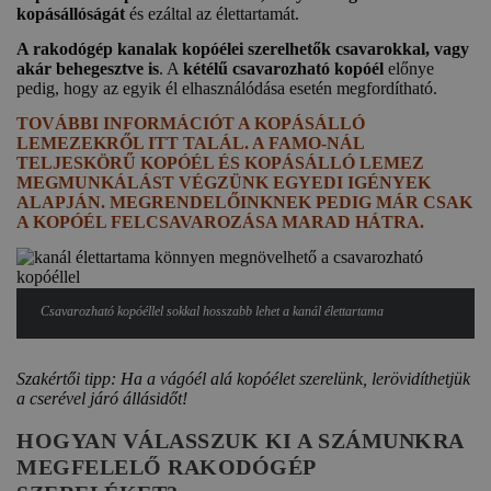
kopásállóságát
és ezáltal az élettartamát.
A rakodógép kanalak kopóélei szerelhetők csavarokkal, vagy
akár behegesztve is
. A
kétélű csavarozható kopóél
előnye
pedig, hogy az egyik él elhasználódása esetén megfordítható.
TOVÁBBI INFORMÁCIÓT A KOPÁSÁLLÓ
LEMEZEKRŐL ITT TALÁL. A FAMO-NÁL
TELJESKÖRŰ KOPÓÉL ÉS KOPÁSÁLLÓ LEMEZ
MEGMUNKÁLÁST VÉGZÜNK EGYEDI IGÉNYEK
ALAPJÁN. MEGRENDELŐINKNEK PEDIG MÁR CSAK
A KOPÓÉL FELCSAVAROZÁSA MARAD HÁTRA.
Csavarozható kopóéllel sokkal hosszabb lehet a kanál élettartama
Szakértői tipp: Ha a vágóél alá kopóélet szerelünk, lerövidíthetjük
a cserével járó állásidőt!
HOGYAN VÁLASSZUK KI A SZÁMUNKRA
MEGFELELŐ RAKODÓGÉP