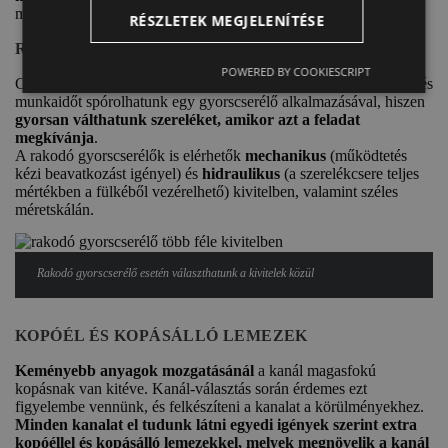
megoldások keresése.
RÉSZLETEK MEGJELENÍTÉSE
RAKODÓ GYORSCSERÉLŐ
POWERED BY COOKIESCRIPT
Csakúgy, mint a kotrógépeknél, a rakodógépek esetében is gép- és
munkaidőt spórolhatunk egy gyorscserélő alkalmazásával, hiszen
gyorsan válthatunk szereléket, amikor azt a feladat
megkívánja
.
A rakodó gyorscserélők is elérhetők
mechanikus
(működtetés
kézi beavatkozást igényel) és
hidraulikus
(a szerelékcsere teljes
mértékben a fülkéből vezérelhető) kivitelben, valamint széles
méretskálán.
Rakodó gyorscserélő esetén választhatunk a kivitelek közül
KOPÓÉL ÉS KOPÁSÁLLÓ LEMEZEK
Keményebb anyagok mozgatásánál
a kanál magasfokú
kopásnak van kitéve. Kanál-választás során érdemes ezt
figyelembe vennünk, és felkészíteni a kanalat a körülményekhez.
Minden kanalat el tudunk látni egyedi igények szerint extra
kopóéllel és kopásálló lemezekkel, melyek megnövelik a kanál