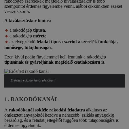
rakodógép szerelékek megfelelő kiválasztásakor is több
szempontot érdemes figyelembe venni, alábbi cikkünkben ezeket
vesszük sorra.
A kiválasztáskor fontos:
a rakodógép
típusa
,
a rakodógép
mérete
,
az elvégzendő
feladat típusa szerint a szerelék funkciója,
minősége, tulajdonságai
,
Ezen kívül pedig figyelemmel kell lennünk a rakodógép
típusának és gyártójának megfelelő csatlakozásra is
.
Erősített rakodó kanál akcióban!
1. RAKODÓKANÁL
A
rakodókanál sokféle rakodási feladatra
alkalmas az
ömlesztett anyagoktól kezdve a nehezebb, sziklás anyagokig
bezárólag, és a feladat jellegétől függően több tulajdonságára is
érdemes figyelnünk.