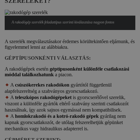
SZERELÉKET?
A rakodógép szerelék feladattípus szerinti kiválasztása nagyon fontos
A szerelék megválasztásakor érdemes körültekintően eljárnunk, és
figyelemmel lenni az alábbiakra.
GÉPTÍPUSONKÉNTI VÁLASZTÁS:
A rakodógépek esetén
géptípusonként különféle csatlakozási
móddal találkozhatunk
a piacon.
A
csúszókerekes rakodókon
gyártótól függetlenül
alapfelszereltség a szabványos gyorscsatlakozó.
A
teleszkópos rakodógépeket
is gyorscserélővel szerelik,
viszont a különféle gyártók eltérő szabvány szerinti csatlakozót
használnak, így azok sajnos egymással nem kompatibilisek.
A
homlokrakodó és a kotró-rakodó gépek
gyárilag nem
kapnak gyorscsatlakozót, de utólag felszerelhetjük gépünket
mechanikus vagy hidraulikus adapterrel is.
GÉPMÉRET SZERINT: