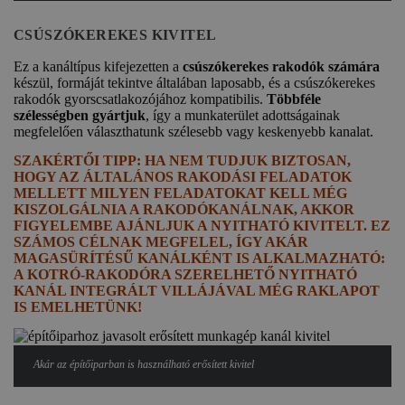
CSÚSZÓKEREKES KIVITEL
Ez a kanáltípus kifejezetten a
csúszókerekes rakodók számára
készül, formáját tekintve általában laposabb, és a csúszókerekes
rakodók gyorscsatlakozójához kompatibilis.
Többféle
szélességben gyártjuk
, így a munkaterület adottságainak
megfelelően választhatunk szélesebb vagy keskenyebb kanalat.
SZAKÉRTŐI TIPP: HA NEM TUDJUK BIZTOSAN,
HOGY AZ ÁLTALÁNOS RAKODÁSI FELADATOK
MELLETT MILYEN FELADATOKAT KELL MÉG
KISZOLGÁLNIA A RAKODÓKANÁLNAK, AKKOR
FIGYELEMBE AJÁNLJUK A NYITHATÓ KIVITELT. EZ
SZÁMOS CÉLNAK MEGFELEL, ÍGY AKÁR
MAGASÜRÍTÉSŰ KANÁLKÉNT IS ALKALMAZHATÓ:
A KOTRÓ-RAKODÓRA SZERELHETŐ NYITHATÓ
KANÁL INTEGRÁLT VILLÁJÁVAL MÉG RAKLAPOT
IS EMELHETÜNK!
Akár az építőiparban is használható erősített kivitel