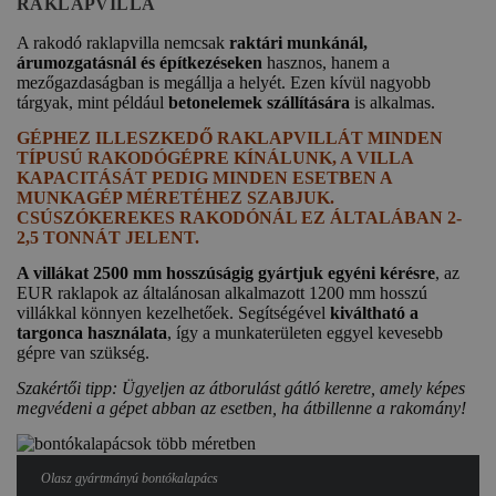
RAKLAPVILLA
A rakodó raklapvilla nemcsak
raktári munkánál,
árumozgatásnál és építkezéseken
hasznos, hanem a
mezőgazdaságban is megállja a helyét. Ezen kívül nagyobb
tárgyak, mint például
betonelemek szállítására
is alkalmas.
GÉPHEZ ILLESZKEDŐ RAKLAPVILLÁT
MINDEN
TÍPUSÚ RAKODÓGÉPRE
KÍNÁLUNK, A VILLA
KAPACITÁSÁT PEDIG MINDEN ESETBEN A
MUNKAGÉP MÉRETÉHEZ SZABJUK.
CSÚSZÓKEREKES RAKODÓNÁL EZ ÁLTALÁBAN 2-
2,5 TONNÁT JELENT.
A villákat 2500 mm hosszúságig gyártjuk egyéni kérésre
, az
EUR raklapok az általánosan alkalmazott 1200 mm hosszú
villákkal könnyen kezelhetőek. Segítségével
kiváltható a
targonca használata
, így a munkaterületen eggyel kevesebb
gépre van szükség.
Szakértői tipp: Ügyeljen az átborulást gátló keretre, amely képes
megvédeni a gépet abban az esetben, ha átbillenne a rakomány!
Olasz gyártmányú bontókalapács