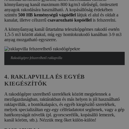
könnyűanyag kanál maximum 800 kg/m3 sűrűségű, ömlesztett
anyagok rakodására használható. A kopásállóság érdekében
szintén
500 HB keménységű vágóéllel
látjuk el alul és oldalt a
kanalat, illetve célszerű
csavarozható kopóéllel
is felszerelni.
A könnyűanyag kanál űrtartalma teleszkópgémes rakodó esetén
1,5-5 m3 között alakul, míg egy homlokrakodó kanálban 3-9 m3
anyag mozgatható egyszerre.
Rakodógépre felszerelhető raklapvilla
4. RAKLAPVILLA ÉS EGYÉB
KIEGÉSZÍTŐK
A rakodógépre szerelhető szerelékek között megjelennek a
mezőgazdaságban, raktárakban és más helyen is jól használható
raklapvillák, a bontókalapács, és egyéb kiegészítő szerelékek,
melyek specializáltan egy-egy célfeladatotot segítenek, vagy a gép
hatékonyságát növelik (pl. gyorscserélők, kopásálló lemezek,
kanál köröm, stb.). Nézzük meg őket külön-külön!