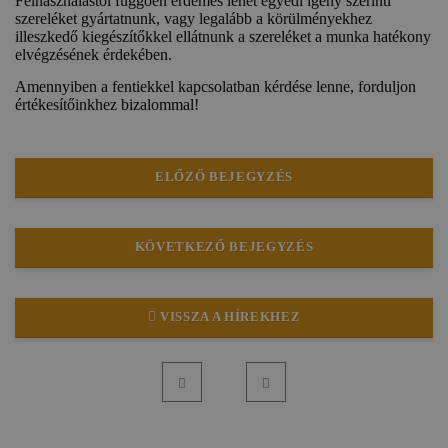
Felhasználástól függően érdemes lehet egyedi igény szerinti
szereléket gyártatnunk, vagy legalább a körülményekhez
illeszkedő kiegészítőkkel ellátnunk a szereléket a munka hatékony
elvégzésének érdekében.
Amennyiben a fentiekkel kapcsolatban kérdése lenne, forduljon
értékesítőinkhez bizalommal!
ELŐZŐ BEJEGYZÉS
KÖVETKEZŐ BEJEGYZÉS
VISSZA A HÍREKHEZ