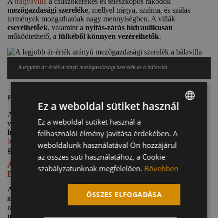
A
trágyavilla
a csúszókerekes és teleszkópos rakodók
mezőgazdasági szereléke
, mellyel trágya, szalma, és szálas
termények mozgathatóak nagy mennyiségben. A villák
cserélhetőek
, valamint a
nyitás-zárás hidraulikusan
működtethető, a
fülkéből könnyen vezérelhetők
.
A legjobb ár-érték arányú mezőgazdasági szerelék ez a bálavilla
BÁLAVILLA
Ez a weboldal sütiket használ
A nevéből is kiderül, hogy szintén
mezőgazdasági szerelékről
Ez a weboldal sütiket használ a
HUNGARIAN
van szó, ezen azonban nincs mozgó alkatrész, illetve
a
hidraulikus trágyavillánál sokkal egyszerűbb a felépítése
. A
felhasználói élmény javítása érdekében. A
ENGLISH
bálavillát
traktorokhoz ajánljuk, de teleszkópos és csúszókerekes
weboldalunk használatával Ön hozzájárul
gépre is gyártjuk.
GERMAN
az összes süti használatához, a Cookie
ÁR-ÉRTÉK ARÁNYBAN REMEK VÁLASZTÁS A
szabályzatunknak megfelelően.
Bővebben
BÁLAVILLA.
A bálavilla
saját gyártmányú szerelék, amit
egyedi igények
ÖSSZES ELFOGADÁSA
szerint is gyártunk
és traktorokra, csúszókerekes és teleszkópos
rakodókra szerelhető.
A három tüskével
ellátott villával
stabilan
megfogható a bála
, így nem szükséges további szerelékek vagy