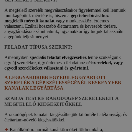
A megfelelő szerelék megválasztásakor figyelemmel kell lennünk
munkagépünk méretére is, hiszen a
gép teherbírásához
megfelelő méretű kanalat
vagy munkaeszközt érdemes
választani. Ezáltal hosszabb élettartamra és kevesebb törésre,
anyagfáradásra számíthatunk, ugyanakkor így tudjuk kihasználni
a gépünk teljesítményét.
FELADAT TÍPUSA SZERINT:
Amennyiben
speciális feladat elvégzéséhez
lenne szükségünk
egy új szerelékre, úgy érdemes a feladathoz
célszereléket, vagy
egyedi szerelékeket választani és gyártatni
.
A LEGGYAKORIBB EGYEDILEG GYÁRTOTT
SZERELÉK A
GÉP SZÉLESSÉGÉNÉL KESKENYEBB
KANALAK
LEGYÁRTÁSA.
SZABJA TESTRE RAKODÓGÉP SZERELÉKEIT A
MEGFELELŐ KIEGÉSZÍTŐKKEL
A rakodógépek kanalait kiegészíthetjük különféle hatékonyság- és
élettartam-növelő kiegészítőkkel.
Kanálköröm: normál kanálkörmöket földmunkára,