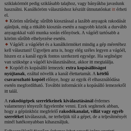
sziklakörmöt pedig sziklásabb talajhoz, vagy bányákba javaslunk
használni. Kanálköröm választáshoz készült útmutatónkat
itt
érheti
el.
Köröm sűrűség: sűrűbb kiosztással a lazább anyagok rakodását
ajánljuk, míg a ritkább kiosztás esetén a nagyobb közök a durvább
anyagokkal való munka során előnyösek. A vágóél tartósabb a
köröm sűrűbb elhelyezése esetén.
Vágóél: a vágóélet és a kanálkörmöket mindig a gép méretéhez
kell választani! Ügyeljen arra is, hogy elég széles legyen a vágóél,
hiszen ez a kanál egyik fontos szerkezeti egysége. Ha segítségre
van szüksége a vágóél kiválasztásához, akkor itt megtalálja.
Kopóél és kopásálló lemezek:
extra kopásállóságot
nyújtanak
, ezáltal növelik a kanál élettartamát. A
kétélű
csavarozható kopóél
előnye, hogy az egyik él elhasználódása
esetén megfordítható. További információt a kopásálló lemezekről
itt talál.
A
rakodógépek szerelékeinek kiválasztásánál
érdemes
valamennyi tényezőt figyelembe venni. Ezek segítenek abban,
hogy a gépünkhöz megfelelő
rakodókanalat, villát vagy egyéb
szereléket
kiválasszuk, ne terheljük túl a gépet, de a teljesítményét
minél hatékonyabban kihasználjuk.