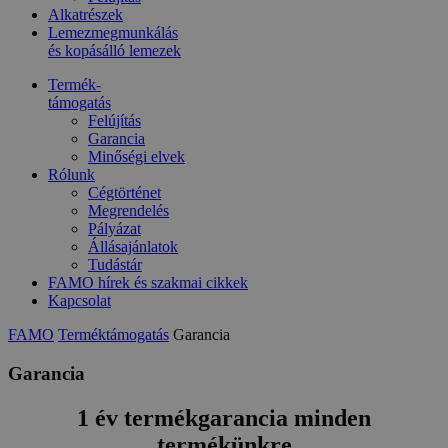
Alkatrészek
Lemezmegmunkálás
és kopásálló lemezek
Termék-
támogatás
Felújítás
Garancia
Minőségi elvek
Rólunk
Cégtörténet
Megrendelés
Pályázat
Állásajánlatok
Tudástár
FAMO hírek és szakmai cikkek
Kapcsolat
FAMO
Terméktámogatás
Garancia
Garancia
1 év termékgarancia minden
termékünkre