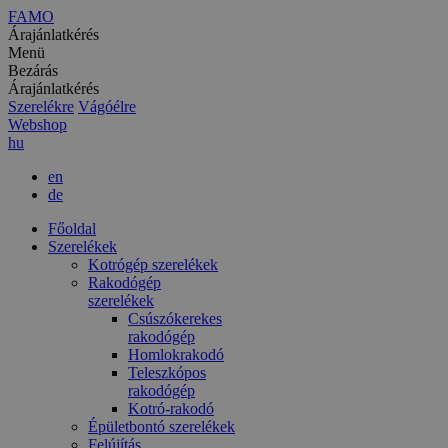
FAMO
Árajánlatkérés
Menü
Bezárás
Árajánlatkérés
Szerelékre
Vágóélre
Webshop
hu
en
de
Főoldal
Szerelékek
Kotrógép szerelékek
Rakodógép
szerelékek
Csúszókerekes
rakodógép
Homlokrakodó
Teleszkópos
rakodógép
Kotró-rakodó
Épületbontó szerelékek
Felújítás