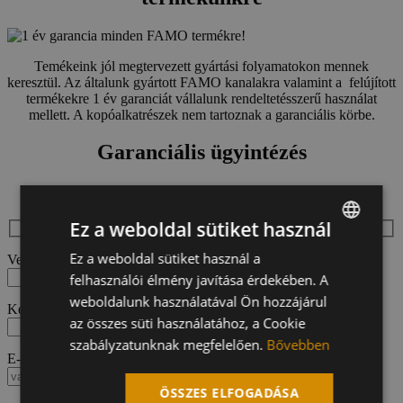
Temékeink jól megtervezett gyártási folyamatokon mennek
keresztül. Az általunk gyártott FAMO kanalakra valamint a felújított
termékekre 1 év garanciát vállalunk rendeltetésszerű használat
mellett. A kopóalkatrészek nem tartoznak a garanciális körbe.
Garanciális ügyintézés
Online bejelentés
Ez a weboldal sütiket használ
Ez a weboldal sütiket használ a
HUNGARIAN
Vezetéknév
felhasználói élmény javítása érdekében. A
ENGLISH
weboldalunk használatával Ön hozzájárul
Keresztnév
GERMAN
az összes süti használatához, a Cookie
szabályzatunknak megfelelően.
Bővebben
E-mail
ÖSSZES ELFOGADÁSA