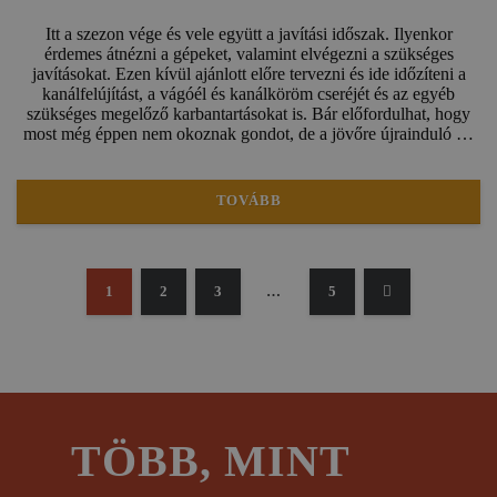
Itt a szezon vége és vele együtt a javítási időszak. Ilyenkor
érdemes átnézni a gépeket, valamint elvégezni a szükséges
javításokat. Ezen kívül ajánlott előre tervezni és ide időzíteni a
kanálfelújítást, a vágóél és kanálköröm cseréjét és az egyéb
szükséges megelőző karbantartásokat is. Bár előfordulhat, hogy
most még éppen nem okoznak gondot, de a jövőre újrainduló …
TOVÁBB
1
2
3
…
5
TÖBB, MINT