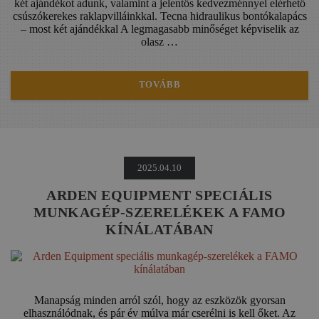
két ajándékot adunk, valamint a jelentős kedvezménnyel elérhető
csúszókerekes raklapvilláinkkal. Tecna hidraulikus bontókalapács
– most két ajándékkal A legmagasabb minőséget képviselik az
olasz …
TOVÁBB
2025.04.10
ARDEN EQUIPMENT SPECIÁLIS
MUNKAGÉP-SZERELÉKEK A FAMO
KÍNÁLATÁBAN
Manapság minden arról szól, hogy az eszközök gyorsan
elhasználódnak, és pár év múlva már cserélni is kell őket. Az