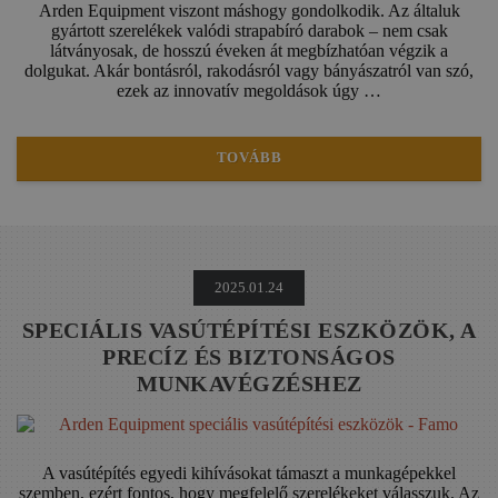
Arden Equipment viszont máshogy gondolkodik. Az általuk
gyártott szerelékek valódi strapabíró darabok – nem csak
látványosak, de hosszú éveken át megbízhatóan végzik a
dolgukat. Akár bontásról, rakodásról vagy bányászatról van szó,
ezek az innovatív megoldások úgy …
TOVÁBB
2025.01.24
SPECIÁLIS VASÚTÉPÍTÉSI ESZKÖZÖK, A
PRECÍZ ÉS BIZTONSÁGOS
MUNKAVÉGZÉSHEZ
A vasútépítés egyedi kihívásokat támaszt a munkagépekkel
szemben, ezért fontos, hogy megfelelő szerelékeket válasszuk. Az