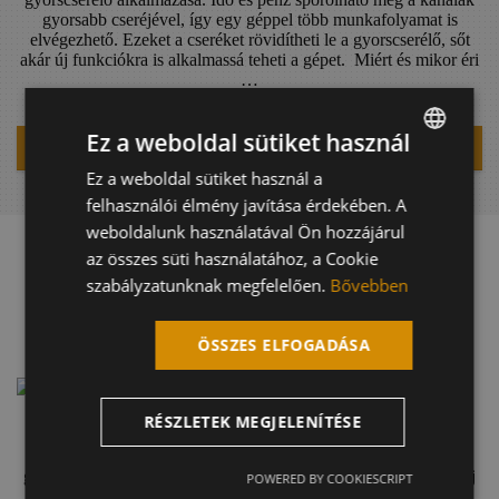
gyorsabb cseréjével, így egy géppel több munkafolyamat is
elvégezhető. Ezeket a cseréket rövidítheti le a gyorscserélő, sőt
akár új funkciókra is alkalmassá teheti a gépet. Miért és mikor éri
…
Ez a weboldal sütiket használ
TOVÁBB
Ez a weboldal sütiket használ a
HUNGARIAN
felhasználói élmény javítása érdekében. A
ENGLISH
weboldalunk használatával Ön hozzájárul
GERMAN
az összes süti használatához, a Cookie
2023.08.25
szabályzatunknak megfelelően.
Bővebben
MALAGUTI HIDRAULIKUS
ÖSSZES ELFOGADÁSA
TALAJFÚRÓVAL BŐVÜL A KÍNÁLATUNK
RÉSZLETEK MEGJELENÍTÉSE
Új termékkel, a Malaguti hidraulikus talajfúróval bővül a
kínálatunk, melyet hidraulikus kotró és rakodó munkagépek
gémjére szerelve működtethetünk. A földfúró mellett sziklás talaj
POWERED BY COOKIESCRIPT
fúrására alkalmas fúrócsigával, illetve tuskómaró és rönkhasító