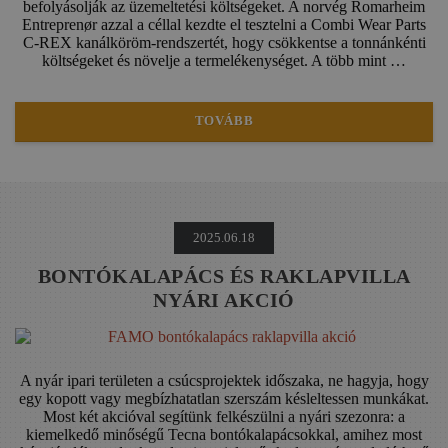
befolyásolják az üzemeltetési költségeket. A norvég Romarheim
Entreprenør azzal a céllal kezdte el tesztelni a Combi Wear Parts
C-REX kanálköröm-rendszertét, hogy csökkentse a tonnánkénti
költségeket és növelje a termelékenységet. A több mint …
TOVÁBB
2025.06.18
BONTÓKALAPÁCS ÉS RAKLAPVILLA
NYÁRI AKCIÓ
A nyár ipari területen a csúcsprojektek időszaka, ne hagyja, hogy
egy kopott vagy megbízhatatlan szerszám késleltessen munkákat.
Most két akcióval segítünk felkészülni a nyári szezonra: a
kiemelkedő minőségű Tecna bontókalapácsokkal, amihez most