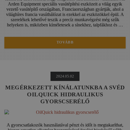
Arden Equipment speciális vasútépítési eszközeit a világ egyik
vezető vasútépítő országában, Franciaországban gyártják, ahol a
világhíres francia vasúthálózat is ezekkel az eszközökkel épül. A
szerelékek lehetővé teszik a precíz munkavégzést még szűk
helyeken is, miközben kíméletesek a sínekhez, talpfákhoz és …
TOVÁBB
2024.05.02
MEGÉRKEZETT KÍNÁLATUNKBA A SVÉD
OILQUICK HIDRAULIKUS
GYORSCSERÉLŐ
A gyorscsatlakozók használatával pénzt és időt is megtakaríthat,