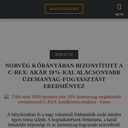
ÁRAJÁNLATKÉRÉS
FAMO
HÍREK
MENÜ
SZERELÉKRE
HÍREK
VÁGÓÉLRE
2026.07.02
WEBSHOP
NORVÉG KŐBÁNYÁBAN BIZONYÍTOTT A
HU
C-REX: AKÁR 10%-KAL ALACSONYABB
ÜZEMANYAG-FOGYASZTÁST
EREDMÉNYEZ
A bányászatban és a nagy volumenű földmunkák során minden
egyes tonna számít. A kopóalkatrészek élettartama, a kanál
behatolási képessége és az üzemanyag-fogyasztás közvetlenül