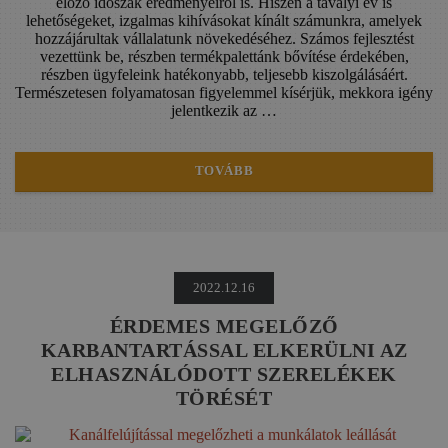
előző időszak eredményeiről is. Hiszen a tavalyi év is
lehetőségeket, izgalmas kihívásokat kínált számunkra, amelyek
hozzájárultak vállalatunk növekedéséhez. Számos fejlesztést
vezettünk be, részben termékpalettánk bővítése érdekében,
részben ügyfeleink hatékonyabb, teljesebb kiszolgálásáért.
Természetesen folyamatosan figyelemmel kísérjük, mekkora igény
jelentkezik az …
TOVÁBB
2022.12.16
ÉRDEMES MEGELŐZŐ
KARBANTARTÁSSAL ELKERÜLNI AZ
ELHASZNÁLÓDOTT SZERELÉKEK
TÖRÉSÉT