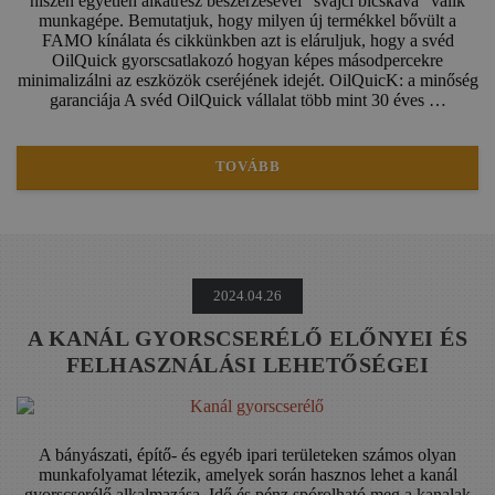
hiszen egyetlen alkatrész beszerzésével “svájci bicskává” válik
munkagépe. Bemutatjuk, hogy milyen új termékkel bővült a
FAMO kínálata és cikkünkben azt is eláruljuk, hogy a svéd
OilQuick gyorscsatlakozó hogyan képes másodpercekre
minimalizálni az eszközök cseréjének idejét. OilQuicK: a minőség
garanciája A svéd OilQuick vállalat több mint 30 éves …
TOVÁBB
2024.04.26
A KANÁL GYORSCSERÉLŐ ELŐNYEI ÉS
FELHASZNÁLÁSI LEHETŐSÉGEI
A bányászati, építő- és egyéb ipari területeken számos olyan
munkafolyamat létezik, amelyek során hasznos lehet a kanál
gyorscserélő alkalmazása. Idő és pénz spórolható meg a kanalak