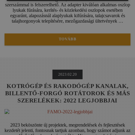
szerszámmal is felszerelhető. Az adapter kiválóan alkalmas oszlop
lyukak fúrására, kerítés- és közlekedési oszlopok esetében
egyaránt, alapozásnál alaplyukak kifúrására, talajcsavarok és
talajhorgonyok telepítésére, mezőgazdasági ültetvények …
TOVÁBB
2023.02.20
KOTRÓGÉP ÉS RAKODÓGÉP KANALAK,
BILLENTŐ-FORGÓ ROTÁTOROK ÉS MÁS
SZERELÉKEK: 2022 LEGJOBBJAI
2023 beköszönte új projektek, megrendelések és fejlesztések
kezdetét jelenti, fontosnak tartjuk azonban, hogy számot adjunk az