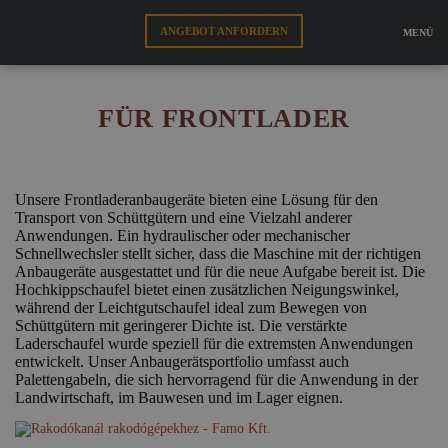
FAMO
AUSRÜSTUNGEN
ANGEBOT ANFORDERN
RADLADERAUSRÜSTUNG
FÜR
MENÜ
FRONTLADER
FÜR AUSRÜSTUNGEN
FÜR FRONTLADER
FÜR SCHNEIDE
WEBSHOP
Unsere Frontladeranbaugeräte bieten eine Lösung für den
Transport von Schüttgütern und eine Vielzahl anderer
Anwendungen. Ein hydraulischer oder mechanischer
DE
Schnellwechsler stellt sicher, dass die Maschine mit der richtigen
Anbaugeräte ausgestattet und für die neue Aufgabe bereit ist. Die
Hochkippschaufel bietet einen zusätzlichen Neigungswinkel,
während der Leichtgutschaufel ideal zum Bewegen von
Schüttgütern mit geringerer Dichte ist. Die verstärkte
Laderschaufel wurde speziell für die extremsten Anwendungen
entwickelt. Unser Anbaugerätsportfolio umfasst auch
Palettengabeln, die sich hervorragend für die Anwendung in der
Landwirtschaft, im Bauwesen und im Lager eignen.