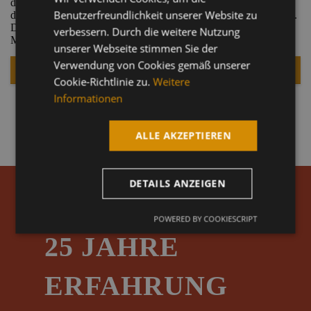
ENGLISH
die Verwendung mehrerer verschiedener Anbaugeräte auf
Benutzerfreundlichkeit unserer Website zu
derselben Maschine ermöglichen und dabei erheblich Zeit sparen.
GERMAN
Der Löffelwechsel-Prozess kann von einer Stunde auf wenige
verbessern. Durch die weitere Nutzung
Minuten reduziert werden.
unserer Webseite stimmen Sie der
Verwendung von Cookies gemäß unserer
PRODUKTSEITE
Cookie-Richtlinie zu.
Weitere
Informationen
ALLE AKZEPTIEREN
DETAILS ANZEIGEN
ÜBER
POWERED BY COOKIESCRIPT
25 JAHRE
ERFAHRUNG