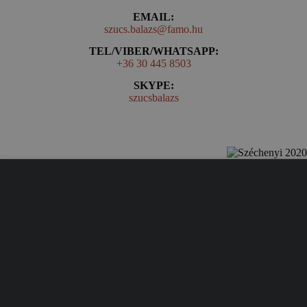
EMAIL:
szucs.balazs@famo.hu
TEL/VIBER/WHATSAPP:
+36 30 445 8503
SKYPE:
szucsbalazs