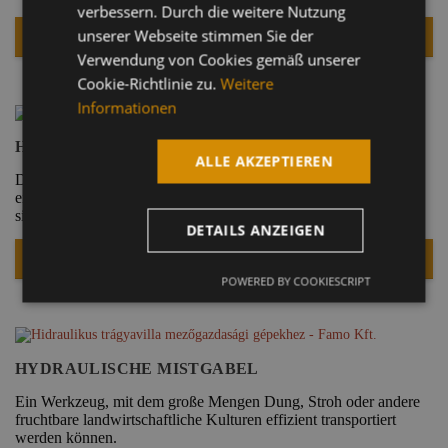
GERMAN
verbessern. Durch die weitere Nutzung
unserer Webseite stimmen Sie der
PRODUKTSEITE
Verwendung von Cookies gemäß unserer
Cookie-Richtlinie zu.
Weitere
Informationen
HIDRAULIKUS ÖNSZINTEZŐ TOLÓLAP
ALLE AKZEPTIEREN
Diese hochwertigen Abbruchhämmer werden seit Jahrzehnten in
einer italienischen Familienwerkstatt hergestellt. Ihre Produkte
sind mit allen Baggermodellen kompatibel.
DETAILS ANZEIGEN
PRODUKTSEITE
POWERED BY COOKIESCRIPT
HYDRAULISCHE MISTGABEL
Ein Werkzeug, mit dem große Mengen Dung, Stroh oder andere
fruchtbare landwirtschaftliche Kulturen effizient transportiert
werden können.