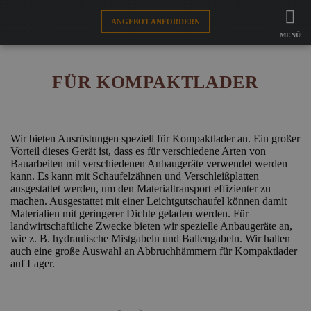
FAMO
AUSRÜSTUNGEN
ANGEBOT ANFORDERN
RADLADERAUSRÜSTUNG
FÜR
KOMPAKTLADER
MENÜ
FÜR AUSRÜSTUNGEN
FÜR KOMPAKTLADER
FÜR SCHNEIDE
WEBSHOP
Wir bieten Ausrüstungen speziell für Kompaktlader an. Ein großer
Vorteil dieses Gerät ist, dass es für verschiedene Arten von
Bauarbeiten mit verschiedenen Anbaugeräte verwendet werden
DE
kann. Es kann mit Schaufelzähnen und Verschleißplatten
ausgestattet werden, um den Materialtransport effizienter zu
machen. Ausgestattet mit einer Leichtgutschaufel können damit
Materialien mit geringerer Dichte geladen werden. Für
landwirtschaftliche Zwecke bieten wir spezielle Anbaugeräte an,
wie z. B. hydraulische Mistgabeln und Ballengabeln. Wir halten
auch eine große Auswahl an Abbruchhämmern für Kompaktlader
auf Lager.