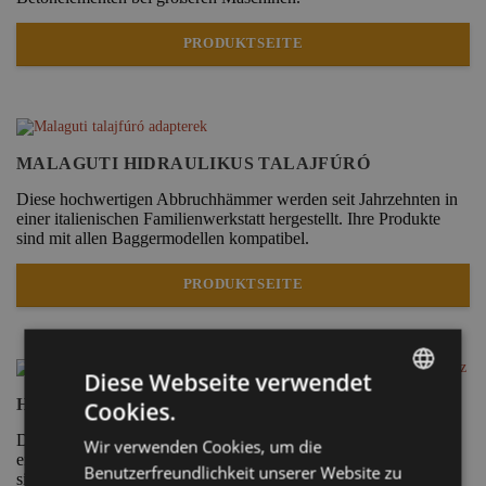
PRODUKTSEITE
MALAGUTI HIDRAULIKUS TALAJFÚRÓ
Diese hochwertigen Abbruchhämmer werden seit Jahrzehnten in
einer italienischen Familienwerkstatt hergestellt. Ihre Produkte
sind mit allen Baggermodellen kompatibel.
PRODUKTSEITE
Diese Webseite verwendet
HYDRAULIKHAMMER
Cookies.
HUNGARIAN
Diese hochwertigen Abbruchhämmer werden seit Jahrzehnten in
Wir verwenden Cookies, um die
ENGLISH
einer italienischen Familienwerkstatt hergestellt. Ihre Produkte
Benutzerfreundlichkeit unserer Website zu
sind mit allen Baggermodellen kompatibel.