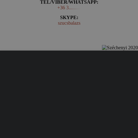
TEL/VIBER/WHATSAPP:
+36 3..........
SKYPE:
szucsbalazs