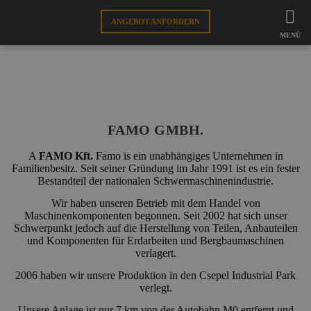
FAMO
ÜBER UNS
ANGEBOT ANFORDERN
UNSERE GESCHICHTE
MENÜ
FÜR AUSRÜSTUNGEN
UNSERE GESCHICHTE
FÜR SCHNEIDE
FAMO GMBH.
WEBSHOP
A
FAMO Kft.
Famo is ein unabhängiges Unternehmen in
Familienbesitz. Seit seiner Gründung im Jahr 1991 ist es ein fester
DE
Bestandteil der nationalen Schwermaschinenindustrie.
Wir haben unseren Betrieb mit dem Handel von
Maschinenkomponenten begonnen. Seit 2002 hat sich unser
Schwerpunkt jedoch auf die Herstellung von Teilen, Anbauteilen
und Komponenten für Erdarbeiten und Bergbaumaschinen
verlagert.
2006 haben wir unsere Produktion in den Csepel Industrial Park
verlegt.
Unsere Anlage ist nur 7 km von der Autobahn M0 entfernt und