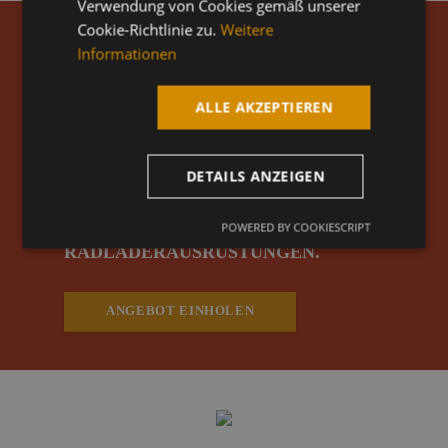
Verwendung von Cookies gemäß unserer
Cookie-Richtlinie zu.
Weitere
ÜBER
Informationen
25 JAHRE
ALLE AKZEPTIEREN
ERFAHRUNG
DETAILS ANZEIGEN
IM BEREICH BAGGER- UND
POWERED BY COOKIESCRIPT
RADLADERAUSRÜSTUNGEN.
ANGEBOT EINHOLEN