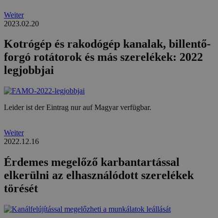
Weiter
2023.02.20
Kotrógép és rakodógép kanalak, billentő-
forgó rotátorok és más szerelékek: 2022
legjobbjai
Leider ist der Eintrag nur auf Magyar verfügbar.
Weiter
2022.12.16
Érdemes megelőző karbantartással
elkerülni az elhasználódott szerelékek
törését