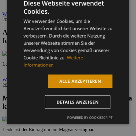
Diese Webseite verwendet
Cookies.
HUNGARIAN
Weiter
2024.04.26
Wir verwenden Cookies, um die
ENGLISH
Benutzerfreundlichkeit unserer Website zu
A kanál gyorscserélő előnyei és
GERMAN
verbessern. Durch die weitere Nutzung
felhasználási lehetőségei
unserer Webseite stimmen Sie der
Verwendung von Cookies gemäß unserer
Cookie-Richtlinie zu.
Weitere
Leider ist der Eintrag nur auf Magyar verfügbar.
Informationen
Weiter
ALLE AKZEPTIEREN
2023.08.25
Malaguti hidraulikus talajfúróval bővül a
DETAILS ANZEIGEN
kínálatunk
POWERED BY COOKIESCRIPT
Leider ist der Eintrag nur auf Magyar verfügbar.