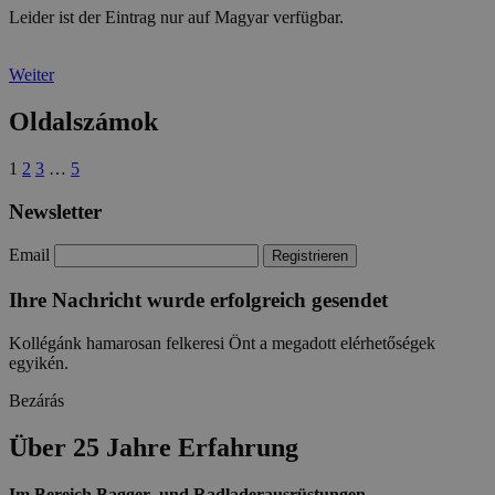
Leider ist der Eintrag nur auf Magyar verfügbar.
Weiter
Oldalszámok
1
2
3
…
5
Newsletter
Email
Ihre Nachricht wurde erfolgreich gesendet
Kollégánk hamarosan felkeresi Önt a megadott elérhetőségek
egyikén.
Bezárás
Über
25 Jahre
Erfahrung
Im Bereich Bagger- und Radladerausrüstungen.