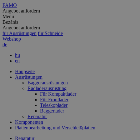
FAMO
Angebot anfordern
Menü
Bezárás
Angebot anfordern
für Ausrüstungen
für Schneide
Webshop
de
hu
en
Haupseite
Ausrüstungen
Baggerausrüstungen
Radladerausrüstung
Für Kompaktlader
Für Frontlader
Teleskoplader
Baggerlader
Reparatur
Komponenten
Plattenbearbeitung und Verschleißplatten
Reparatur