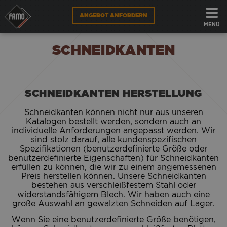
ANGEBOT ANFORDERN
FAMO
KOMPONENTEN
SCHNEIDKANTEN
MENÜ
FÜR AUSRÜSTUNGEN
SCHNEIDKANTEN
FÜR SCHNEIDE
SCHNEIDKANTEN HERSTELLUNG
WEBSHOP
Schneidkanten können nicht nur aus unseren
DE
Katalogen bestellt werden, sondern auch an
individuelle Anforderungen angepasst werden. Wir
sind stolz darauf, alle kundenspezifischen
Spezifikationen (benutzerdefinierte Größe oder
benutzerdefinierte Eigenschaften) für Schneidkanten
erfüllen zu können, die wir zu einem angemessenen
Preis herstellen können. Unsere Schneidkanten
bestehen aus verschleißfestem Stahl oder
widerstandsfähigem Blech. Wir haben auch eine
große Auswahl an gewalzten Schneiden auf Lager.
Wenn Sie eine benutzerdefinierte Größe benötigen,