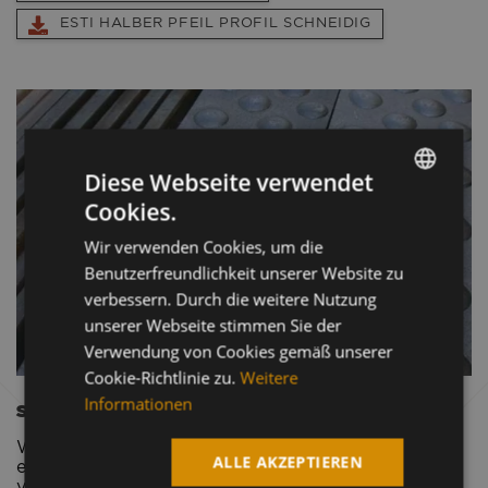
ESTI HALBER PFEIL PROFIL SCHNEIDIG
Diese Webseite verwendet
Cookies.
HUNGARIAN
Wir verwenden Cookies, um die
ENGLISH
Benutzerfreundlichkeit unserer Website zu
GERMAN
verbessern. Durch die weitere Nutzung
unserer Webseite stimmen Sie der
Verwendung von Cookies gemäß unserer
Cookie-Richtlinie zu.
Weitere
Informationen
STREIFEN TRAGEN
Wir verwenden es, um Löffel herzustellen oder zu
ALLE AKZEPTIEREN
erneuern. Verbessert die strukturelle Festigkeit und
verhindert den Abrieb des Spatels. Mehrere Größen,